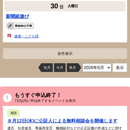
30
火曜日
日
新聞紙遊び
健康・こども課
全件表示
先月
今月
来月
もうすぐ申込終了！
7日以内に申込終了するイベントを表示
相談
８月12日(水)に公証人による無料相談会を開催します
遺言、任意後見、尊厳死宣言、離婚給付などの公正証書の作成などに関す