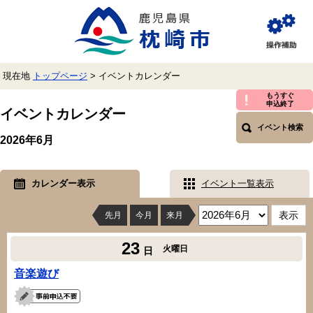
ペ
メ
ー
ニ
ジ
ュ
閲
の
ー
覧
先
を
補
頭
飛
助
現在地
トップページ
>
イベントカレンダー
で
ば
す。
し
本
もうすぐ
申込終了
て
文
イベントカレンダー
本
イベント検索
文
2026年6月
へ
カレンダー表示
イベント一覧表示
先月
今月
来月
23
火曜日
日
音楽遊び