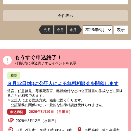
全件表示
先月
今月
来月
もうすぐ申込終了！
7日以内に申込終了するイベントを表示
相談
８月12日(水)に公証人による無料相談会を開催します
遺言、任意後見、尊厳死宣言、離婚給付などの公正証書の作成などに関す
ることが相談できます。
※公証人による面談方式。秘密は固く守ります。
公証業務に関係のない一般的な法律相談は受けられません。
2026年8月10日 （月曜日）
申込締切
2026年8月12日（水曜日）
８月12日(水) 午後１時30分～３時
市民会館 第５会議室