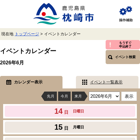
ペ
メ
ー
ニ
ジ
ュ
閲
の
ー
覧
先
を
補
頭
飛
助
現在地
トップページ
>
イベントカレンダー
で
ば
す。
し
本
もうすぐ
申込終了
て
文
イベントカレンダー
本
イベント検索
文
2026年6月
へ
カレンダー表示
イベント一覧表示
先月
今月
来月
14
日曜日
日
15
月曜日
日