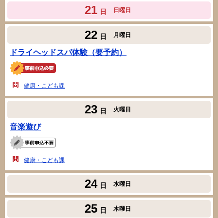
21
日曜日
日
22
月曜日
日
ドライヘッドスパ体験（要予約）
健康・こども課
23
火曜日
日
音楽遊び
健康・こども課
24
水曜日
日
25
木曜日
日