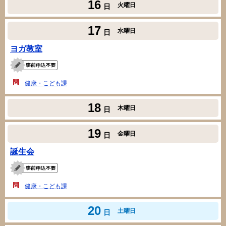
16
火曜日
日
17
水曜日
日
ヨガ教室
健康・こども課
18
木曜日
日
19
金曜日
日
誕生会
健康・こども課
20
土曜日
日