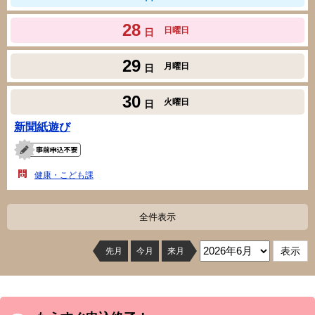
28
日曜日
日
29
月曜日
日
30
火曜日
日
新聞紙遊び
健康・こども課
全件表示
先月
今月
来月