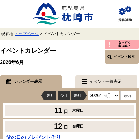
ペ
メ
ー
ニ
ジ
ュ
閲
の
ー
覧
先
を
補
頭
飛
助
現在地
トップページ
>
イベントカレンダー
で
ば
す。
し
本
もうすぐ
申込終了
て
文
イベントカレンダー
本
イベント検索
文
2026年6月
へ
カレンダー表示
イベント一覧表示
先月
今月
来月
11
木曜日
日
12
金曜日
日
父の日のプレゼント作り