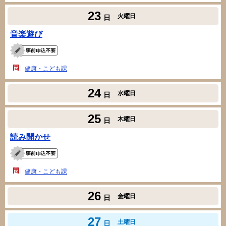
23
火曜日
日
音楽遊び
健康・こども課
24
水曜日
日
25
木曜日
日
読み聞かせ
健康・こども課
26
金曜日
日
27
土曜日
日