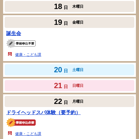
18
木曜日
日
19
金曜日
日
誕生会
健康・こども課
20
土曜日
日
21
日曜日
日
22
月曜日
日
ドライヘッドスパ体験（要予約）
健康・こども課