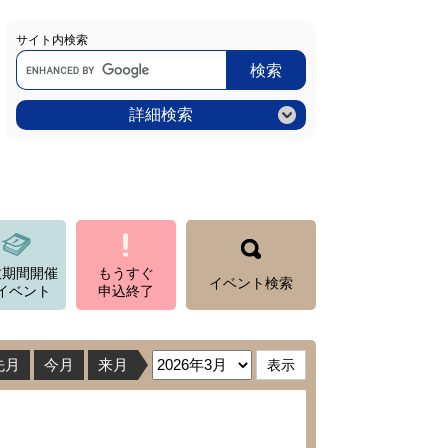
サイト内検索
Google
カ
ス
タ
ム
詳細検索
検
索
数期間開催
もうすぐ
イベント検索
イベント
申込終了
先月
今月
来月