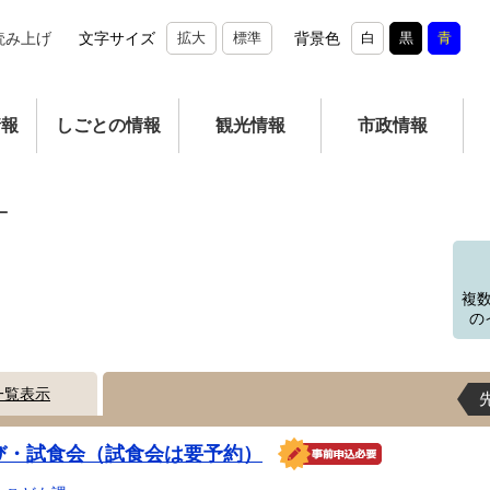
読み上げ
文字サイズ
拡大
標準
背景色
白
黒
青
情報
しごとの情報
観光情報
市政情報
ー
複
の
一覧表示
び・試食会（試食会は要予約）