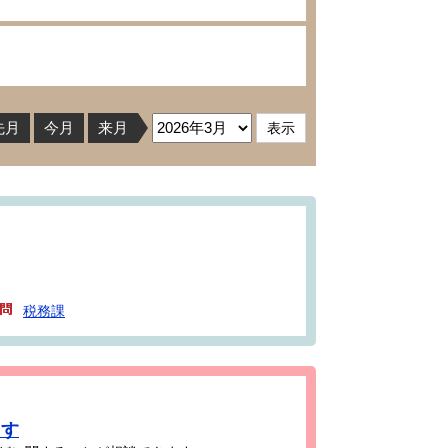
先月
今月
来月
税務課
ます