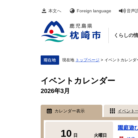
ペ
メ
ー
ニ
本文へ
Foreign language
音声
ジ
ュ
の
ー
先
を
頭
飛
くらしの
で
ば
す。
し
て
本
文
現在地
トップページ
>
イベントカレンダ
へ
本
文
イベントカレンダー
2026年3月
カレンダー表示
イベント
園庭遊
10
日
火曜日