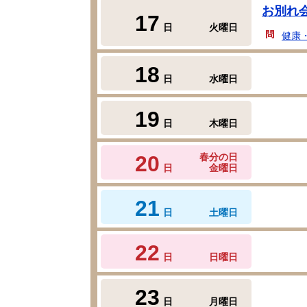
お別れ
17
日
火曜日
健康
18
日
水曜日
19
日
木曜日
20
春分の日
日
金曜日
21
日
土曜日
22
日
日曜日
23
日
月曜日