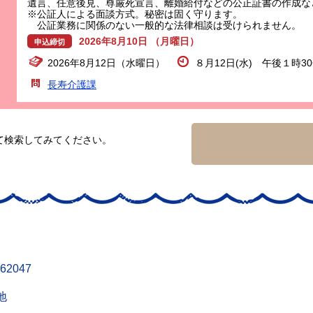
遺言、任意後見、尊厳死宣言、離婚給付などの公正証書の作成な
※公証人による面談方式。秘密は固く守ります。
公証業務に関係のない一般的な法律相談は受けられません。
2026年8月10日 （月曜日）
申込締切
2026年8月12日（水曜日）
８月12日(水) 午後１時3
長寿介護課
て検索してみてください。
62047
地