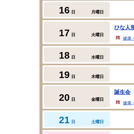
16
日
月曜日
ひな人
17
日
火曜日
健康
18
日
水曜日
19
日
木曜日
誕生会
20
日
金曜日
健康
21
日
土曜日