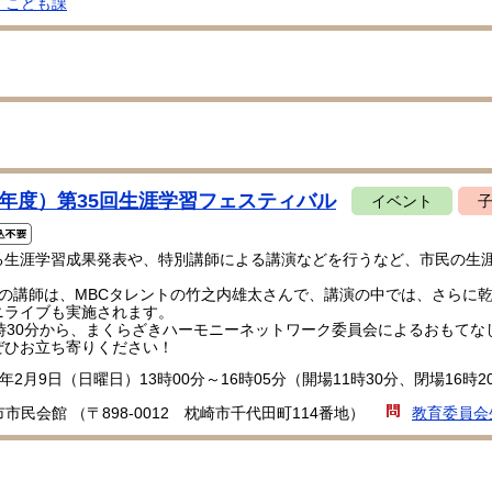
・こども課
7年度）第35回生涯学習フェスティバル
イベント
る生涯学習成果発表や、特別講師による講演などを行うなど、市民の生
の講師は、MBCタレントの竹之内雄太さんで、講演の中では、さらに乾き
ニライブも実施されます。
1時30分から、まくらざきハーモニーネットワーク委員会によるおもて
ぜひお立ち寄りください！
年2月9日（日曜日）13時00分～16時05分（開場11時30分、閉場16時2
市民会館 （〒898-0012 枕崎市千代田町114番地）
教育委員会