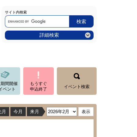
サイト内検索
Google
カ
ス
タ
ム
詳細検索
検
索
数期間開催
もうすぐ
イベント検索
イベント
申込終了
先月
今月
来月