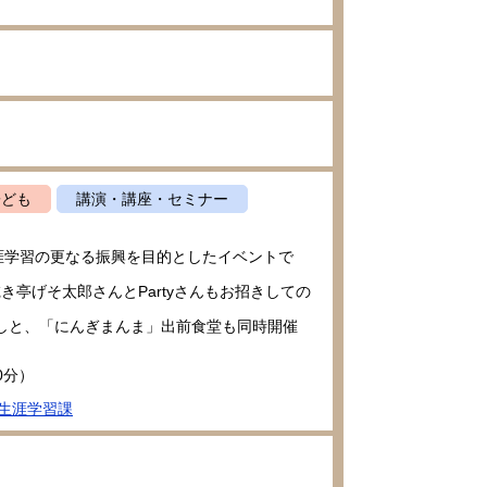
子ども
講演・講座・セミナー
涯学習の更なる振興を目的としたイベントで
亭げそ太郎さんとPartyさんもお招きしての
なしと、「にんぎまんま」出前食堂も同時開催
0分）
生涯学習課