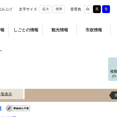
読み上げ
文字サイズ
拡大
標準
背景色
白
黒
青
情報
しごとの情報
観光情報
市政情報
ー
複
の
一覧表示
座