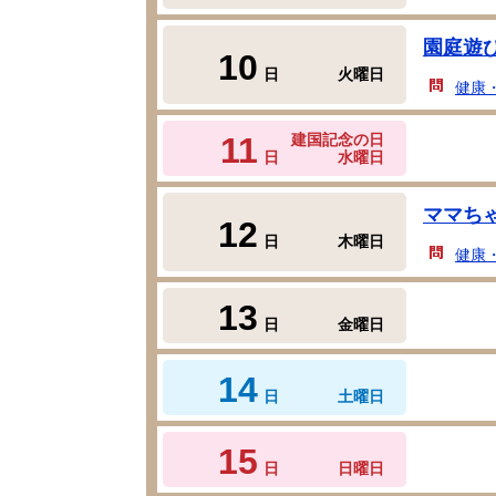
園庭遊
10
日
火曜日
健康
11
建国記念の日
日
水曜日
ママち
12
日
木曜日
健康
13
日
金曜日
14
日
土曜日
15
日
日曜日