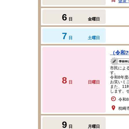
健康
6
日
金曜日
7
日
土曜日
（令和
市民によ
す。
令和8年度
8
お笑いミ
日
日曜日
また、1
します。
令和8
枕崎市
9
日
月曜日