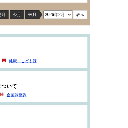
先月
今月
来月
健康・こども課
について
企画調整課