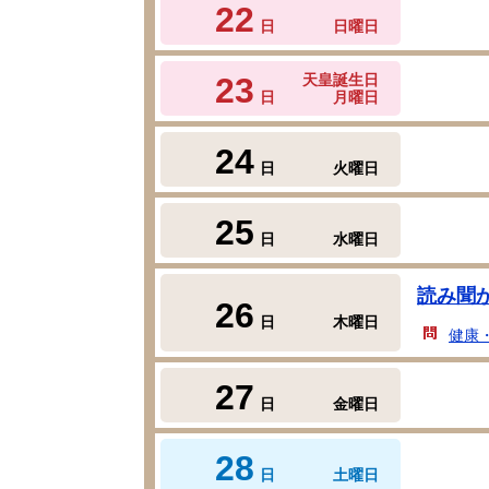
22
日
日曜日
23
天皇誕生日
日
月曜日
24
日
火曜日
25
日
水曜日
読み聞
26
日
木曜日
健康
27
日
金曜日
28
日
土曜日