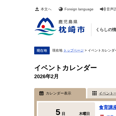
ペ
メ
ー
ニ
本文へ
Foreign language
音声
ジ
ュ
の
ー
先
を
頭
飛
くらしの
で
ば
す。
し
て
本
文
現在地
トップページ
>
イベントカレンダ
へ
本
文
イベントカレンダー
2026年2月
カレンダー表示
イベント
食育講
5
日
木曜日