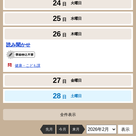
24
火曜日
日
25
水曜日
日
26
木曜日
日
読み聞かせ
健康・こども課
27
金曜日
日
28
土曜日
日
全件表示
先月
今月
来月