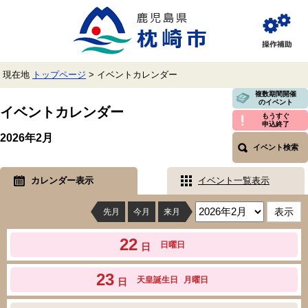
ペ
メ
ー
ニ
ジ
ュ
閲
の
ー
覧
先
を
補
頭
飛
助
現在地
トップページ
>
イベントカレンダー
で
ば
す。
し
本
複数期間開催
のイベント
て
文
イベントカレンダー
本
もうすぐ
申込終了
文
2026年2月
へ
イベント検索
カレンダー表示
イベント一覧表示
先月
今月
来月
22
日曜日
日
23
天皇誕生日
月曜日
日