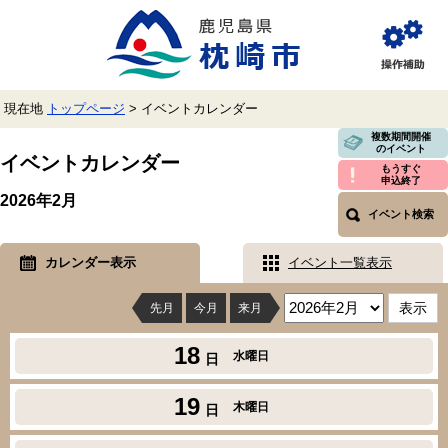
ペ
メ
ー
ニ
ジ
ュ
閲
の
ー
覧
先
を
補
頭
飛
助
現在地
トップページ
>
イベントカレンダー
で
ば
す。
し
本
複数期間開催
のイベント
て
文
イベントカレンダー
本
もうすぐ
申込終了
文
2026年2月
へ
イベント検索
カレンダー表示
イベント一覧表示
先月
今月
来月
18
水曜日
日
19
木曜日
日