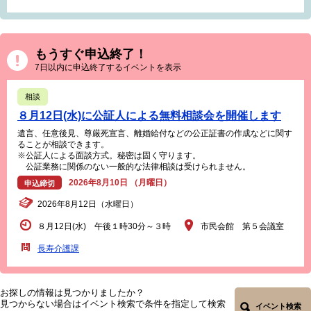
もうすぐ申込終了！
7日以内に申込終了するイベントを表示
相談
８月12日(水)に公証人による無料相談会を開催します
遺言、任意後見、尊厳死宣言、離婚給付などの公正証書の作成などに関す
ることが相談できます。
※公証人による面談方式。秘密は固く守ります。
公証業務に関係のない一般的な法律相談は受けられません。
2026年8月10日 （月曜日）
申込締切
2026年8月12日（水曜日）
８月12日(水) 午後１時30分～３時
市民会館 第５会議室
長寿介護課
お探しの情報は見つかりましたか？
見つからない場合はイベント検索で条件を指定して検索
イベント検索