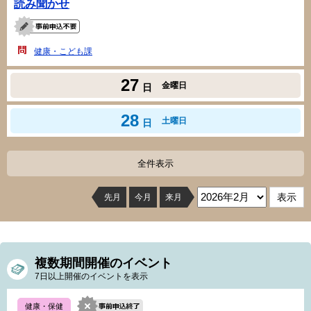
読み聞かせ
健康・こども課
27
金曜日
日
28
土曜日
日
全件表示
先月
今月
来月
複数期間開催のイベント
7日以上開催のイベントを表示
健康・保健