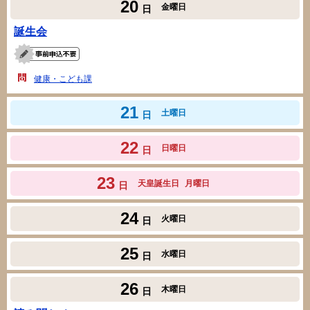
20
金曜日
日
誕生会
健康・こども課
21
土曜日
日
22
日曜日
日
23
天皇誕生日
月曜日
日
24
火曜日
日
25
水曜日
日
26
木曜日
日