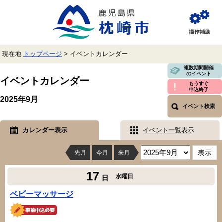
ペ
メ
ー
ニ
ジ
ュ
閲
の
ー
覧
先
を
補
頭
飛
助
現在地
トップページ
>
イベントカレンダー
で
ば
す。
し
本
複数期間開催
のイベント
て
文
イベントカレンダー
本
もうすぐ
申込終了
文
2025年9月
へ
イベント検索
カレンダー表示
イベント一覧表示
先月
今月
来月
17
水曜日
日
ベビーマッサージ