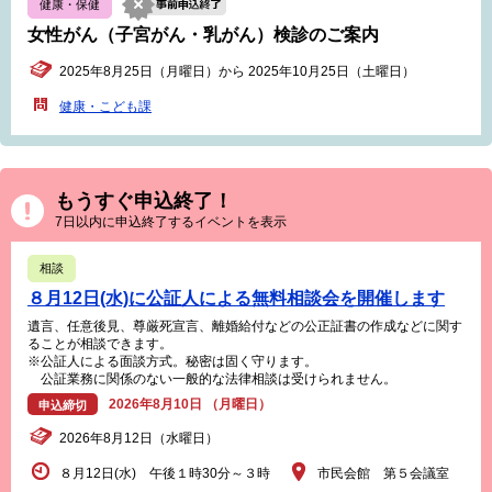
健康・保健
女性がん（子宮がん・乳がん）検診のご案内
2025年8月25日（月曜日）から 2025年10月25日（土曜日）
健康・こども課
もうすぐ申込終了！
7日以内に申込終了するイベントを表示
相談
８月12日(水)に公証人による無料相談会を開催します
遺言、任意後見、尊厳死宣言、離婚給付などの公正証書の作成などに関す
ることが相談できます。
※公証人による面談方式。秘密は固く守ります。
公証業務に関係のない一般的な法律相談は受けられません。
2026年8月10日 （月曜日）
申込締切
2026年8月12日（水曜日）
８月12日(水) 午後１時30分～３時
市民会館 第５会議室