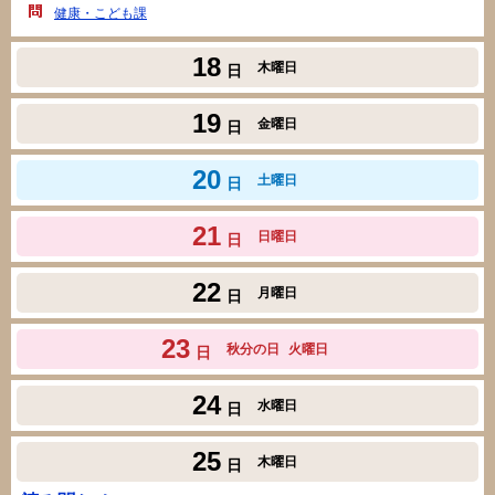
健康・こども課
18
木曜日
日
19
金曜日
日
20
土曜日
日
21
日曜日
日
22
月曜日
日
23
秋分の日
火曜日
日
24
水曜日
日
25
木曜日
日