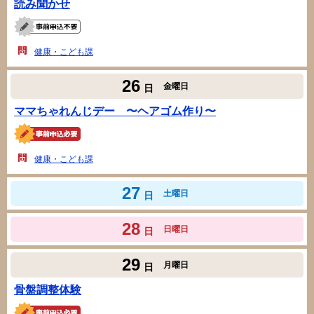
読み聞かせ
健康・こども課
26
金曜日
日
ママちゃれんじデー 〜ヘアゴム作り〜
健康・こども課
27
土曜日
日
28
日曜日
日
29
月曜日
日
骨盤調整体験