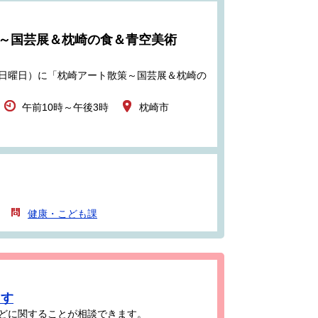
策～国芸展＆枕崎の食＆青空美術
日（日曜日）に「枕崎アート散策～国芸展＆枕崎の
午前10時～午後3時
枕崎市
健康・こども課
ます
どに関することが相談できます。