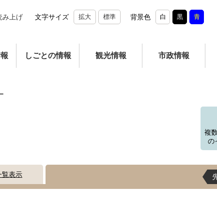
読み上げ
文字サイズ
拡大
標準
背景色
白
黒
青
情報
しごとの情報
観光情報
市政情報
ー
複
の
一覧表示