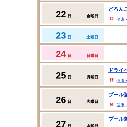
どろん
22
日
金曜日
健康
23
日
土曜日
24
日
日曜日
ドライ
25
日
月曜日
健康
プール
26
日
火曜日
健康
プール
27
日
水曜日