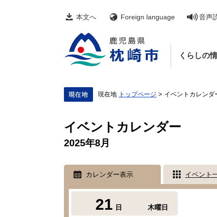
ペ
メ
ー
ニ
本文へ
Foreign language
音声
ジ
ュ
の
ー
先
を
頭
飛
くらしの
で
ば
す。
し
て
本
文
現在地
トップページ
>
イベントカレンダ
へ
本
文
イベントカレンダー
2025年8月
カレンダー表示
イベント
21
日
木曜日