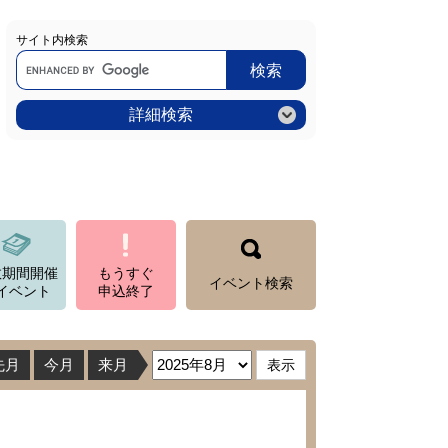
サイト内検索
Google
カ
ス
タ
ム
詳細検索
検
索
数期間開催
もうすぐ
イベント検索
イベント
申込終了
先月
今月
来月