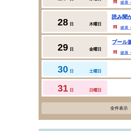
健康
読み聞
28
日
木曜日
健康
プール
29
日
金曜日
健康
30
日
土曜日
31
日
日曜日
全件表示