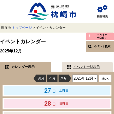
ペ
メ
ー
ニ
ジ
ュ
閲
の
ー
覧
先
を
補
頭
飛
助
現在地
トップページ
>
イベントカレンダー
で
ば
す。
し
本
もうすぐ
申込終了
て
文
イベントカレンダー
本
イベント検索
文
2025年12月
へ
カレンダー表示
イベント一覧表示
先月
今月
来月
27
土曜日
日
28
日曜日
日