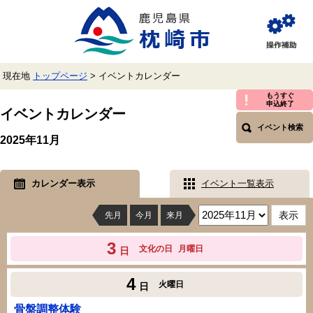
ペ
メ
ー
ニ
ジ
ュ
閲
の
ー
覧
先
を
補
頭
飛
助
現在地
トップページ
>
イベントカレンダー
で
ば
す。
し
本
もうすぐ
申込終了
て
文
イベントカレンダー
本
イベント検索
文
2025年11月
へ
カレンダー表示
イベント一覧表示
先月
今月
来月
3
文化の日
月曜日
日
4
火曜日
日
骨盤調整体験