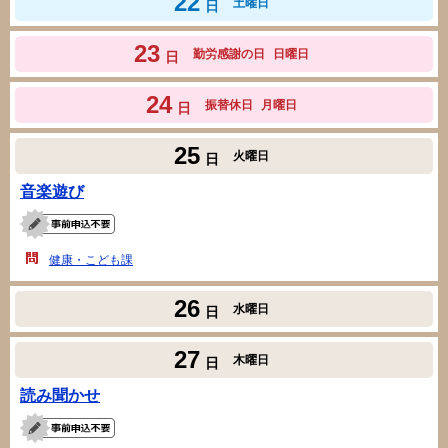
22
土曜日
日
23
勤労感謝の日
日曜日
日
24
振替休日
月曜日
日
25
火曜日
日
音楽遊び
健康・こども課
26
水曜日
日
27
木曜日
日
読み聞かせ