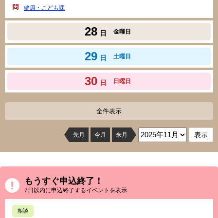
健康・こども課
28
金曜日
日
29
土曜日
日
30
日曜日
日
全件表示
先月
今月
来月
もうすぐ申込終了！
7日以内に申込終了するイベントを表示
相談