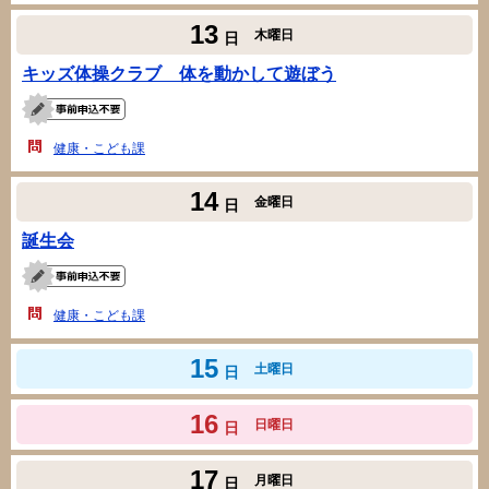
13
木曜日
日
キッズ体操クラブ 体を動かして遊ぼう
健康・こども課
14
金曜日
日
誕生会
健康・こども課
15
土曜日
日
16
日曜日
日
17
月曜日
日