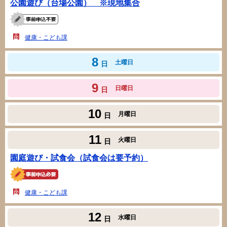
公園遊び（台場公園） ※現地集合
健康・こども課
8
土曜日
日
9
日曜日
日
10
月曜日
日
11
火曜日
日
園庭遊び・試食会（試食会は要予約）
健康・こども課
12
水曜日
日