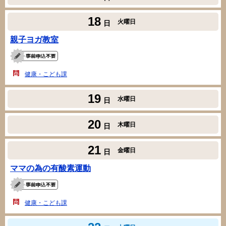
18
火曜日
日
親子ヨガ教室
健康・こども課
19
水曜日
日
20
木曜日
日
21
金曜日
日
ママの為の有酸素運動
健康・こども課