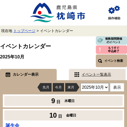
ペ
メ
ー
ニ
ジ
ュ
閲
の
ー
覧
先
を
補
頭
飛
助
現在地
トップページ
>
イベントカレンダー
で
ば
す。
し
本
複数期間開催
のイベント
て
文
イベントカレンダー
本
もうすぐ
申込終了
文
2025年10月
へ
イベント検索
カレンダー表示
イベント一覧表示
先月
今月
来月
9
木曜日
日
10
金曜日
日
誕生会