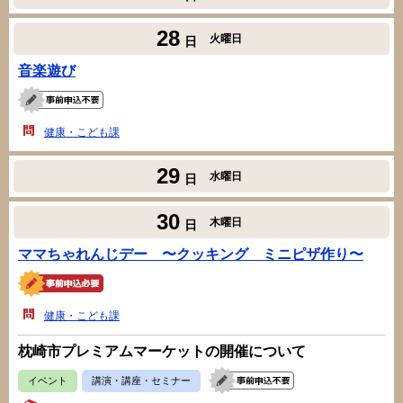
28
火曜日
日
音楽遊び
健康・こども課
29
水曜日
日
30
木曜日
日
ママちゃれんじデー 〜クッキング ミニピザ作り〜
健康・こども課
枕崎市プレミアムマーケットの開催について
イベント
講演・講座・セミナー