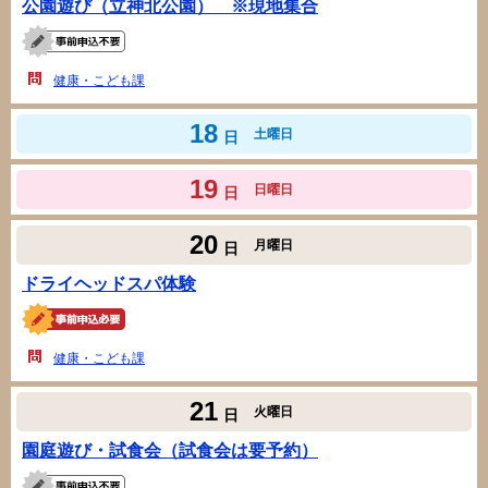
公園遊び（立神北公園） ※現地集合
健康・こども課
18
土曜日
日
19
日曜日
日
20
月曜日
日
ドライヘッドスパ体験
健康・こども課
21
火曜日
日
園庭遊び・試食会（試食会は要予約）