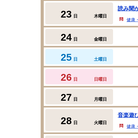
読み聞
23
日
木曜日
健康
24
日
金曜日
25
日
土曜日
26
日
日曜日
27
日
月曜日
音楽遊
28
日
火曜日
健康