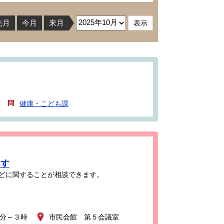
先月
今月
来月
健康・こども課
ます
どに関することが相談できます。
0分～３時
市民会館 第５会議室