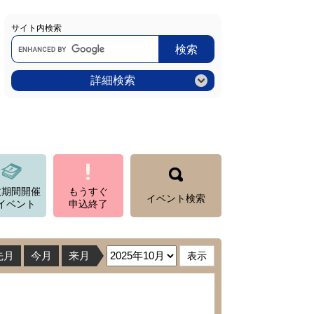
サイト内検索
Google
カ
ス
タ
ム
詳細検索
検
索
数期間開催
もうすぐ
イベント検索
イベント
申込終了
先月
今月
来月