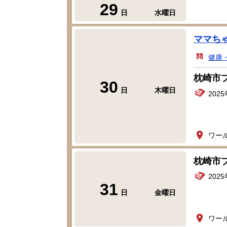
29
日
水曜日
ママち
健康
枕崎市
30
日
木曜日
202
ワー
枕崎市
202
31
日
金曜日
ワー