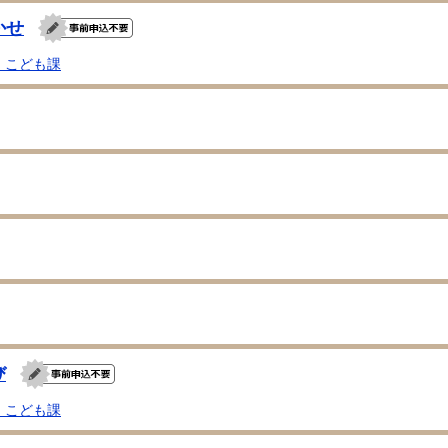
かせ
・こども課
び
・こども課