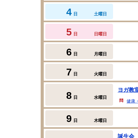
4
日
土曜日
5
日
日曜日
6
日
月曜日
7
日
火曜日
ヨガ教
8
日
水曜日
健康
9
日
木曜日
誕生会