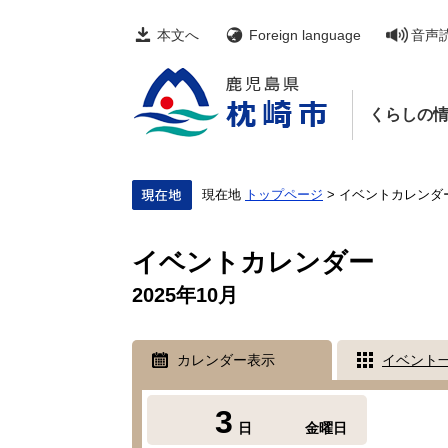
ペ
メ
ー
ニ
本文へ
Foreign language
音声
ジ
ュ
の
ー
先
を
頭
飛
くらしの
で
ば
す。
し
て
本
文
現在地
トップページ
>
イベントカレンダ
へ
本
文
イベントカレンダー
2025年10月
カレンダー表示
イベント
3
日
金曜日