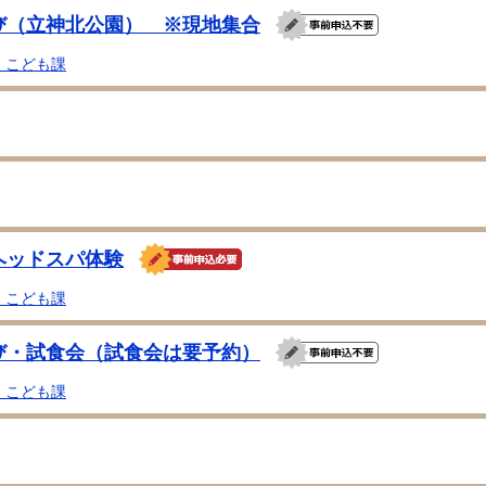
び（立神北公園） ※現地集合
・こども課
ヘッドスパ体験
・こども課
び・試食会（試食会は要予約）
・こども課