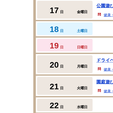
公園遊
17
日
金曜日
健康
18
日
土曜日
19
日
日曜日
ドライ
20
日
月曜日
健康
園庭遊
21
日
火曜日
健康
22
日
水曜日