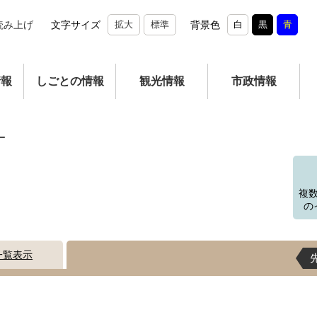
読み上げ
文字サイズ
拡大
標準
背景色
白
黒
青
情報
しごとの情報
観光情報
市政情報
ー
複
の
一覧表示