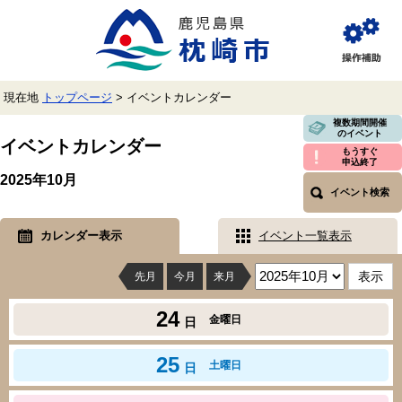
ペ
メ
ー
ニ
ジ
ュ
閲
の
ー
覧
先
を
補
頭
飛
助
現在地
トップページ
>
イベントカレンダー
で
ば
す。
し
本
複数期間開催
のイベント
て
文
イベントカレンダー
本
もうすぐ
申込終了
文
2025年10月
へ
イベント検索
カレンダー表示
イベント一覧表示
先月
今月
来月
24
金曜日
日
25
土曜日
日