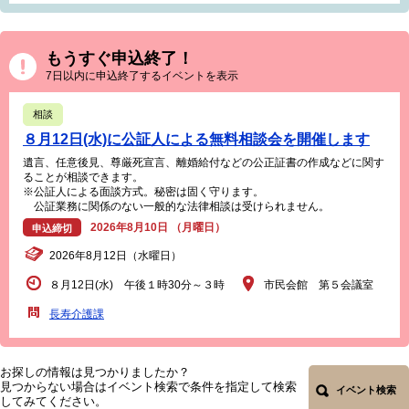
もうすぐ申込終了！
7日以内に申込終了するイベントを表示
相談
８月12日(水)に公証人による無料相談会を開催します
遺言、任意後見、尊厳死宣言、離婚給付などの公正証書の作成などに関す
ることが相談できます。
※公証人による面談方式。秘密は固く守ります。
公証業務に関係のない一般的な法律相談は受けられません。
2026年8月10日 （月曜日）
申込締切
2026年8月12日（水曜日）
８月12日(水) 午後１時30分～３時
市民会館 第５会議室
長寿介護課
お探しの情報は見つかりましたか？
見つからない場合はイベント検索で条件を指定して検索
イベント検索
してみてください。