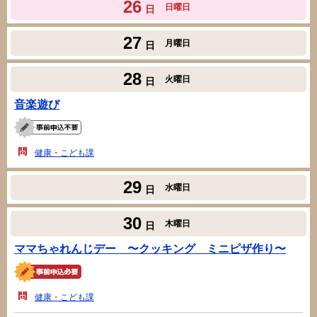
26
日曜日
日
27
月曜日
日
28
火曜日
日
音楽遊び
健康・こども課
29
水曜日
日
30
木曜日
日
ママちゃれんじデー 〜クッキング ミニピザ作り〜
健康・こども課