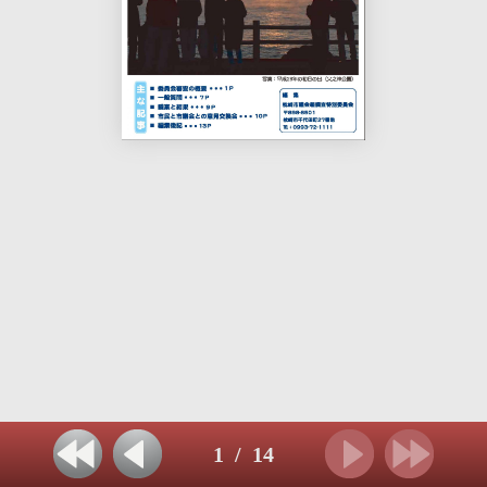
1
/
14