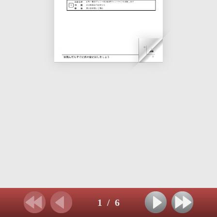
1
/
6