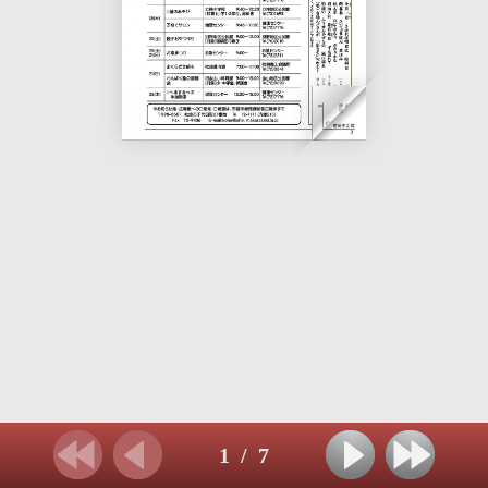
1
/
7