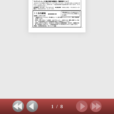
1
/
8