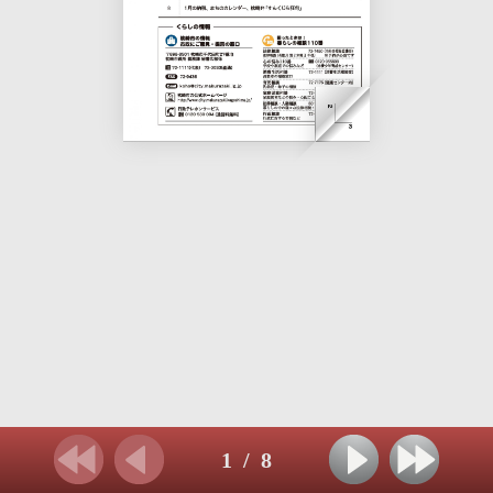
1
/
8