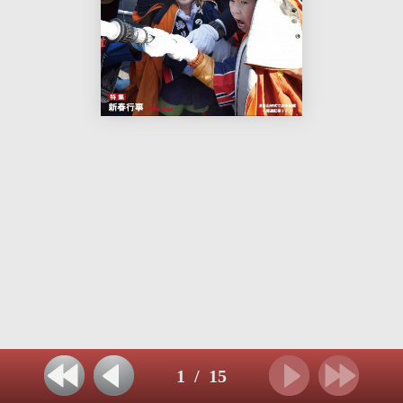
1
/
15