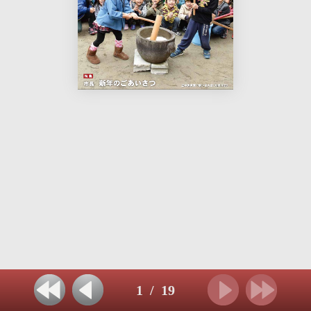
1
/
19