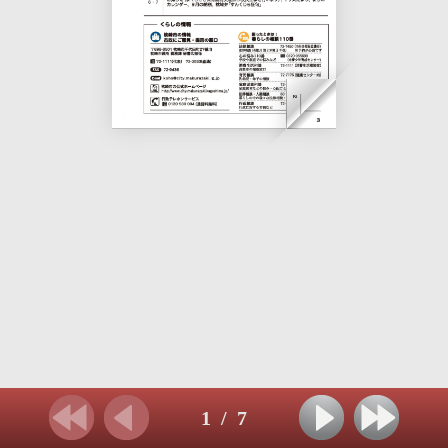
1
/
7